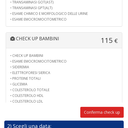
• TRANSAMINASI GOT(AST)
• TRANSAMINASI GPT(ALT)
• ESAME CHIMICO E MORFOLOGICO DELLE URINE
• ESAME EMOCROMOCITOMETRICO
CHECK UP BAMBINI
115
€
• CHECK UP BAMBINI
• ESAME EMOCROMOCITOMETRICO
• SIDEREMIA
• ELETTROFORESI SIERICA
• PROTEINE TOTALI
• GLICEMIA
• COLESTEROLO TOTALE
• COLESTEROLO HDL
• COLESTEROLO LDL
• TRIGLICERIDI
Conferma check up
• AZOTEMIA
• CREATININA
• TRANSAMINASI GOT(AST)
2) Scegli una data: